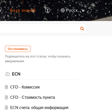
я
База знаний
Русский
Отслеживать
Подпишитесь на этот статья, чтобы получать
уведомления.
ECN
CFD - Комиссия
CFD - Стоимость пункта
ECN счета: общая информация