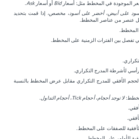
سعر الموجودة في المخطط مثل: أسعار
Bid
أو أسعار
Ask
.
ود على أبيض
،
أخضر على أسود
،
مخصص
، إذا قمت بتحديد
لكل عنصر من عناصر المخطط.
ي تفصل بين الفترات الزمنية على المخطط.
تكراري.
رأسي لأشرطة المدرج التكراري.
الحجم الأفقي للمدرج التكراري مقابل عرض المخطط بالنسبة
مخطط:
لا توجد أحجام
،
أحجام Tick
،
أحجام التداول
.
أفقية للصفقات على المخطط.
ية للأوامر على المخطط.