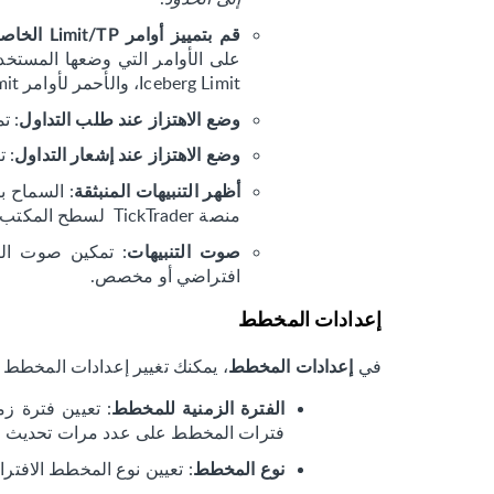
قم بتمييز أوامر Limit/TP الخاصة بي في L2 بعلامات النجمة
Iceberg Limit، والأحمر لأوامر Hidden Limit.
: ت
وضع الاهتزاز عند طلب التداول
: 
وضع الاهتزاز عند إشعار التداول
: السماح ب
أظهر التنبيهات المنبثقة
منصة TickTrader لسطح المكتب.
: تمكين صوت الإ
صوت التنبيهات
افتراضي أو مخصص.
إعدادات المخطط
في
، يمكنك تغيير إعدادات المخطط 
إعدادات المخطط
: تعيين فترة زم
الفترة الزمنية للمخطط
فترات المخطط على عدد مرات تحديث م
: تعيين نوع المخطط الافتر
نوع المخطط