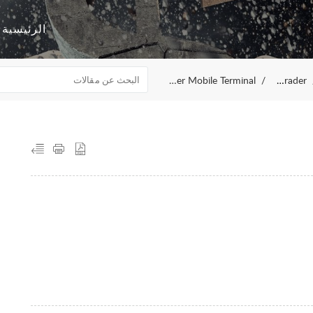
الرئيسية
TickTrader Mobile Terminal
TickTrader