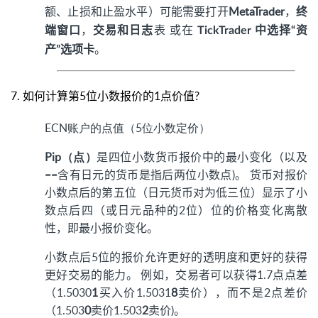
额、止损和止盈水平）可能需要打开
MetaTrader
，
终
端窗口
，
交易和日志
表 或在
TickTrader 中选择“资
。
产”选项卡
7.
如何计算第5位小数报价的1点价值?
ECN账户的点值（5位小数定价）
Pip（点）
是四位小数货币报价中的最小变化（以及
==含有日元的货币是指后两位小数点)。 货币对报价
小数点后的第五位（日元货币对为低三位）显示了小
数点后四（或日元品种的2位）位的价格变化离散
性，即最小报价变化。
小数点后5位的报价允许更好的透明度和更好的获得
更好交易的能力。 例如，交易者可以获得1.7点点差
（1.5030
1
买入价1.5031
8
卖价），而不是2点差价
（1.503
0
卖价1.503
2
卖价)。