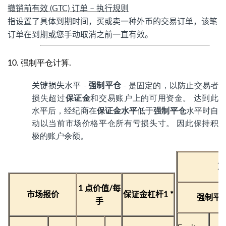
撤销前有效 (GTC) 订单 – 执行规则
指设置了具体到期时间，买或卖一种外币的交易订单，该笔
订单在到期或您手动取消之前一直有效。
10. 强制平仓计算.
关键损失水平 -
强制平仓
- 是固定的，以防止交易者
损失超过
保证金
和交易账户上的可用资金。 达到此
水平后，经纪商在
保证金水平
低于
强制平仓
水平时自
动以当前市场价格平仓所有亏损头寸。 因此保持积
极的账户余额。
净
1
点价值
/
每
市场报价
保证金杠杆
1 *
强制平
手