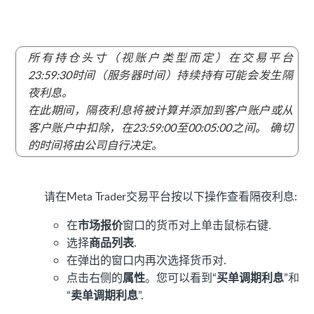
所有持仓头寸（视账户类型而定）在交易平台
23:59:30
时间（服务器时间）持续持有可能会发生隔
夜利息。
在此期间，隔夜利息将被计算并添加到客户账户或从
客户账户中扣除，在
23:59:00
至
00:05:00
之间。 确切
的时间将由公司自行决定。
请在Meta Trader交易平台按以下操作查看隔夜利息:
在
市场报价
窗口的货币对上单击鼠标右键.
选择
商品列表
.
在弹出的窗口内再次选择货币对.
点击右侧的
属性
。您可以看到“
买单调期利息
”和
“
卖单调期利息
”.