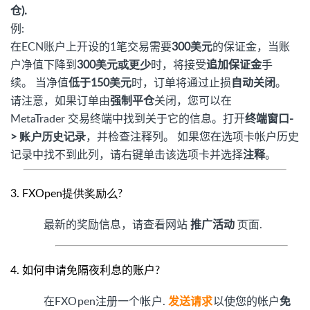
仓).
例:
在ECN账户上开设的1笔交易需要
300美元
的保证金，当账
户净值下降到
300美元或更少
时，将接受
追加保证金
手
续。 当净值
低于
150美元
时，订单将通过止损
自动关闭
。
请注意，如果订单由
强制平仓
关闭，您可以在
MetaTrader 交易终端中找到关于它的信息。打开
终端窗口
-
> 账户历史记录
，并检查注释列。 如果您在选项卡帐户历史
记录中找不到此列，请右键单击该选项卡并选择
注释
。
3. FXOpen提供奖励么?
最新的奖励信息，请查看网站
页面.
推广活动
4.
如何申请免隔夜利息的账户?
在FXOpen注册一个帐户.
以使您的帐户
免
发送请求