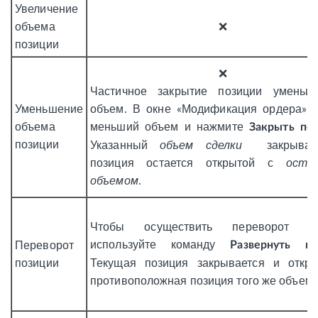
Увеличение
объема
❌
позиции
❌
Частичное закрытие позиции уменьш
Уменьшение
объем. В окне «Модификация ордера» у
объема
меньший объем и нажмите
Закрыть по
позиции
Указанный
объем сделки
закрывает
позиция остается открытой с
оста
объемом
.
Чтобы осуществить переворот по
используйте команду
Переворот
Развернуть п
позиции
Текущая позиция закрывается и откры
противоположная позиция того же объема