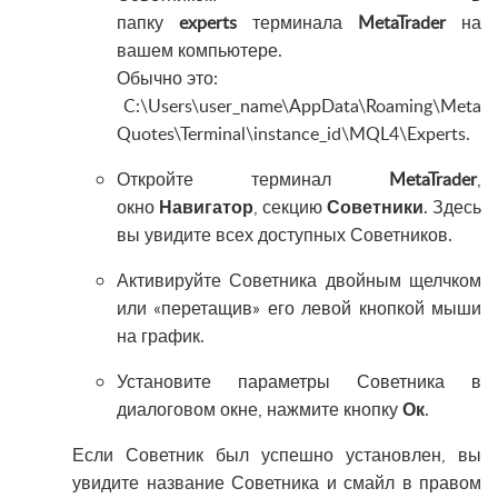
папку
experts
терминала
MetaTrader
на
вашем компьютере.
Обычно это:
C:\Users\user_name\AppData\Roaming\Meta
Quotes\Terminal\instance_id\MQL4\Experts.
Откройте терминал
MetaTrader
,
окно
Навигатор
, секцию
Советники
. Здесь
вы увидите всех доступных Советников.
Активируйте Советника двойным щелчком
или «перетащив» его левой кнопкой мыши
на график.
Установите параметры Советника в
диалоговом окне, нажмите кнопку
Ок
.
Если Советник был успешно установлен, вы
увидите название Советника и смайл в правом