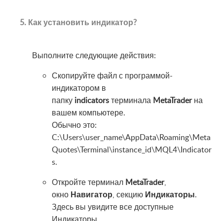
5. Как установить индикатор?
Выполните следующие действия:
Скопируйте файл с программой-
индикатором в
папку
indicators
терминала
MetaTrader
на
вашем компьютере.
Обычно это:
C:\Users\user_name\AppData\Roaming\Meta
Quotes\Terminal\instance_id\MQL4\Indicator
s.
Откройте терминал
MetaTrader
,
окно
Навигатор
, секцию
Индикаторы
.
Здесь вы увидите все доступные
Индикаторы.