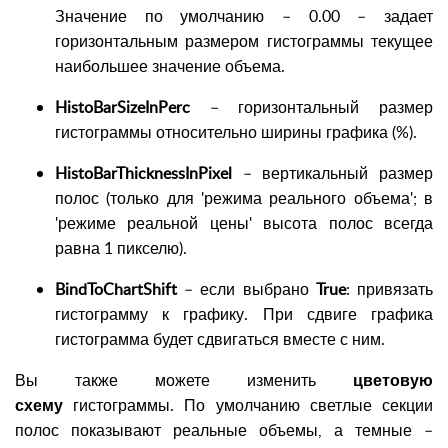
Значение по умолчанию – 0.00 – задает
горизонтальным размером гистограммы текущее
наибольшее значение объема.
HistoBarSizeInPerc
– горизонтальный размер
гистограммы относительно ширины графика (%).
HistoBarThicknessInPixel
– вертикальный размер
полос (только для 'режима реального объема'; в
'режиме реальной цены' высота полос всегда
равна 1 пикселю).
BindToChartShift
– если выбрано
True
: привязать
гистограмму к графику. При сдвиге графика
гистограмма будет сдвигаться вместе с ним.
Вы также можете изменить
цветовую
схему
гистограммы. По умолчанию светлые секции
полос показывают реальные объемы, а темные –