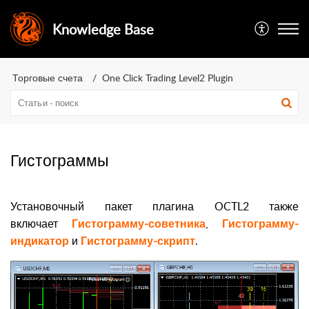
Knowledge Base
Торговые счета
One Click Trading Level2 Plugin
Гистограммы
Установочный пакет плагина OCTL2 также
включает
Гистограмму-советника
,
Гистограмму-
индикатор
и
Гистограмму-скрипт
.