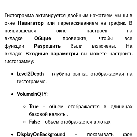
Гистограмма активируется двойным нажатием мыши в
окне
Навигатор
или перетаскиванием на график. В
появившемся окне настроек на
вкладке
Общие
проверьте, чтобы все
функции
Разрешить
были включены. На
вкладке
Входные параметры
вы можете настроить
гистограмму:
Level2Depth
– глубина рынка, отображаемая на
гистограмме.
VolumeInQTY
:
True
– объем отображается в единицах
базовой валюты.
False
– объем отображается в лотах.
DisplayOnBackground
– показывать фон