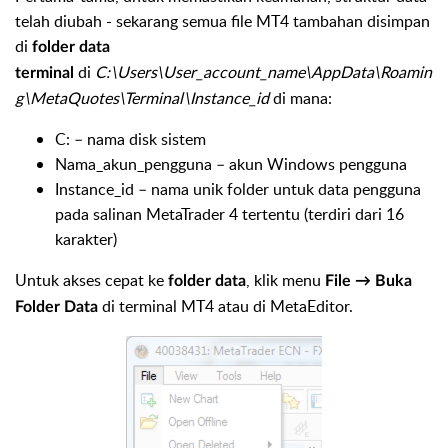
telah diubah - sekarang semua file MT4 tambahan disimpan
di
folder data
di
C:\Users\User_account_name\AppData\Roamin
terminal
g\MetaQuotes\Terminal\Instance_id
di mana:
C: – nama disk sistem
Nama_akun_pengguna – akun Windows pengguna
Instance_id – nama unik folder untuk data pengguna
pada salinan MetaTrader 4 tertentu (terdiri dari 16
karakter)
Untuk akses cepat ke
, klik menu
folder data
File → Buka
di terminal MT4 atau di MetaEditor.
Folder Data