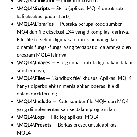
— Indikator kustom;
\MQL4\Indikator
— Skrip (aplikasi MQL4 untuk satu
\MQL4\Scripts
kali eksekusi pada chart);
— Pustaka berupa kode sumber
\MQL4\Libraries
MQ4 dan file eksekusi EX4 yang dikompilasi darinya.
File-file tersebut digunakan untuk pemanggilan
dinamis fungsi-fungsi yang terdapat di dalamnya oleh
program MQL4 lainnya;
— File gambar untuk digunakan dalam
\MQL4\Images
sumber daya;
— "Sandbox file" khusus. Aplikasi MQL4
\MQL4\Files
hanya diperbolehkan menjalankan operasi file di
dalam direktori ini;
— Kode sumber file MQH dan MQ4
\MQL4\Include
yang diimplementasikan ke dalam program lain;
— File log aplikasi MQL4;
\MQL4\Logs
— Berkas preset untuk aplikasi
\MQL4\Presets
MQL4.