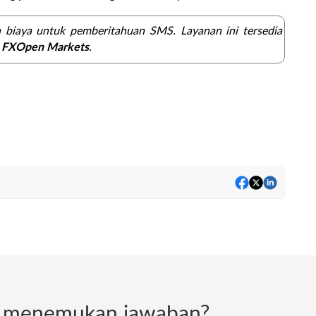
 biaya untuk pemberitahuan SMS.
Layanan ini tersedia
n
.
FXOpen Markets
t menemukan jawaban?