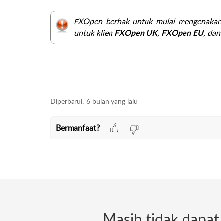
XOpen berhak untuk mulai mengenakan
F
untuk klien
,
, da
FXOpen UK
FXOpen EU
Diperbarui:
6 bulan yang lalu
Bermanfaat?
Masih tidak dapa