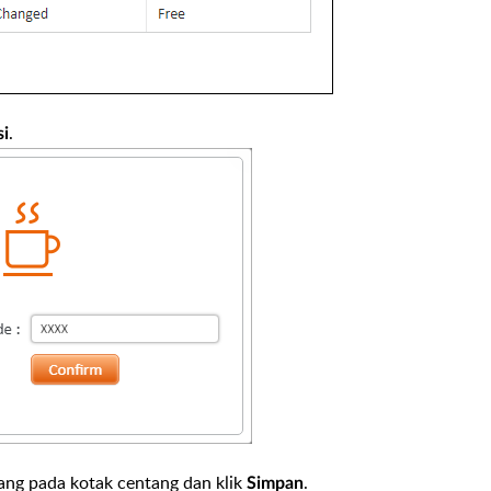
.
si
ang pada kotak centang dan klik
.
Simpan