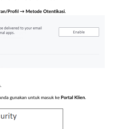
.
ran/Profil → Metode Otentikasi
.
m
g Anda gunakan untuk masuk ke
.
Portal Klien