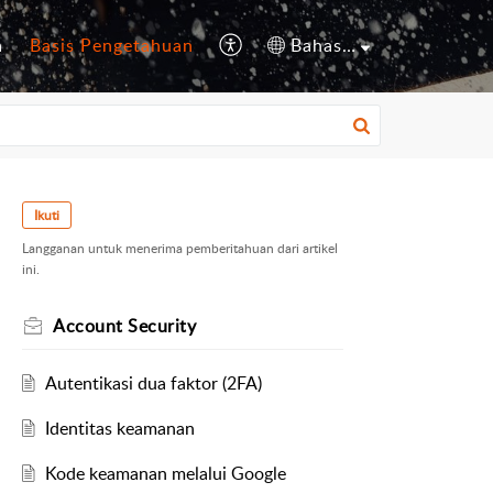
a
Basis Pengetahuan
Bahasa Indonesia
Ikuti
Langganan untuk menerima pemberitahuan dari artikel
ini.
Account Security
Autentikasi dua faktor (2FA)
Identitas keamanan
Kode keamanan melalui Google