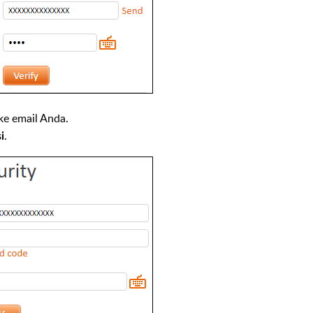
e email Anda.
.
i