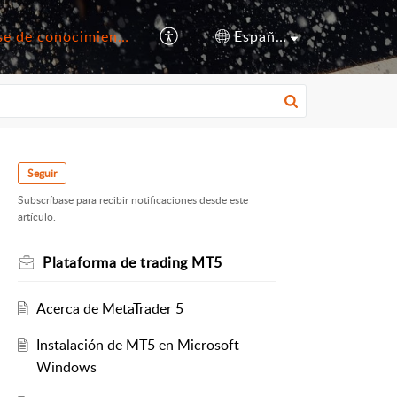
Base de conocimientos
Español (España)
Seguir
Subscríbase para recibir notificaciones desde este
artículo.
Plataforma de trading MT5
Acerca de MetaTrader 5
Instalación de MT5 en Microsoft
Windows