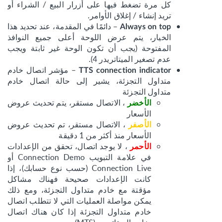
كل مرة تضغط فيها على أزرار البيع / الشراء أو
تريد إنشاء / إغلاق الأوامر.
– دائمًا في المقدمة، عند تحديد هذا
Always on top
الخيار، يتم عرض اللوحة أعلى جميع النوافذ
المفتوحة (يجب أن تكون الوحة غير ثابتة ويجب
عدم تصغير الميتاتريدر 4).
– مؤشر اتصال خادم
TTS connection indicator
متداول التجزئة، يشير إلى حالة اتصال خادم
متداول التجزئة
، الاتصال مستقر، يتم تحديث عروض
الأخضر
الأسعار
، الاتصال مستقر، تم تحديث عروض
الأصفر
الأسعار منذ أكثر من 1 دقيقة
، لا يوجد اتصال، تحقق من الإعدادات
الأحمر
في علامة التبويب Connection Demo أو
Connection Live (حسب نوع حسابك)، إذا
كانت الإعدادات صحيحة فهناك مشاكل
مؤقتة مع خادم متداول التجزئة، ومع ذلك
يمكن مواصلة العمليات التي لا تتطلب اتصال
خادم متداول التجزئة إذا كان هناك اتصال