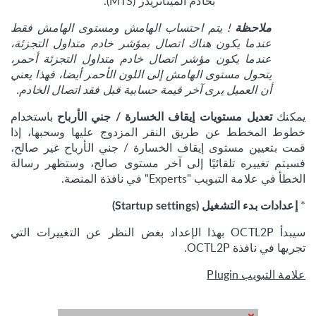
بخادم الميتاتريدر (MTS).
! يتم احتساب الهامش ومستوى الهامش فقط
ملاحظة
عندما يكون هناك اتصال بمؤشر خادم متداول التجزئة،
عندما يكون مؤشر اتصال خادم متداول التجزئة أحمر،
يتحول مستوى الهامش إلى اللون الأحمر أيضا، فهذا يعني
أن العميل يرى آخر قيمة حسابية قبل فقد اتصال الخادم.
يمكنك
باستخدام
تعديل مستويات إيقاف الخسارة / جني الأرباح
خطوط المخطط عن طريق النقر المزدوج عليها وسحبها، إذا
قمت بتعيين مستوى إيقاف الخسارة / جني الأرباح غير صالح،
فسيتم تغييره تلقائيًا إلى آخر مستوى صالح، وستظهر رسالة
الخطأ في علامة التبويب "Experts" في نافذة المنصة.
*
إعدادات بدء التشغيل (Startup settings)
سيبدأ OCTL2P بهذا الإعداد بغض النظر عن التغييرات التي
تجريها في نافذة OCTL2P.
علامة التبويب Plugin