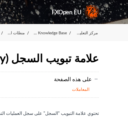
FXOpen EU
مركز التعليمات---
FXOpen Knowledge Base
منصَّات التداوُل
علامة تبويب السجل (History)
على هذه الصفحة
المعاملات
تحتوي علامة التبويب "السجل" على سجل العمليات ال